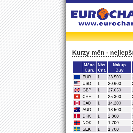
Kurzy měn - nejlepší
Měna
Nás.
Nákup
Curr.
Cnt.
Buy
EUR
1
23.500
USD
1
20.600
GBP
1
27.050
CHF
1
25.300
CAD
1
14.200
AUD
1
13.500
DKK
1
2.800
NOK
1
1.700
SEK
1
1.700