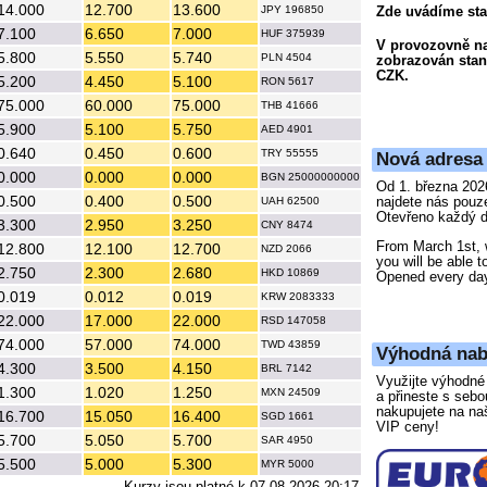
14.000
12.700
13.600
JPY 196850
Zde uvádíme stan
7.100
6.650
7.000
HUF 375939
V provozovně na
5.800
5.550
5.740
PLN 4504
zobrazován stan
CZK.
5.200
4.450
5.100
RON 5617
75.000
60.000
75.000
THB 41666
5.900
5.100
5.750
AED 4901
0.640
0.450
0.600
TRY 55555
Nová adresa
0.000
0.000
0.000
BGN 25000000000
Od 1. března 202
0.500
0.400
0.500
najdete nás pouz
UAH 62500
Otevřeno každý d
3.300
2.950
3.250
CNY 8474
From March 1st, 
12.800
12.100
12.700
NZD 2066
you will be able t
2.750
2.300
2.680
HKD 10869
Opened every da
0.019
0.012
0.019
KRW 2083333
22.000
17.000
22.000
RSD 147058
74.000
57.000
74.000
TWD 43859
Výhodná nab
4.300
3.500
4.150
BRL 7142
Využijte výhodné 
1.300
1.020
1.250
MXN 24509
a přineste s seb
nakupujete na na
16.700
15.050
16.400
SGD 1661
VIP ceny!
5.700
5.050
5.700
SAR 4950
5.500
5.000
5.300
MYR 5000
Kurzy jsou platné k 07.08.2026 20:17.