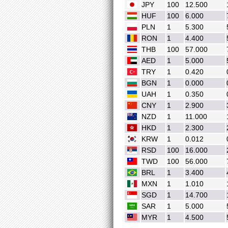
JPY
100
12.500
HUF
100
6.000
PLN
1
5.300
RON
1
4.400
THB
100
57.000
AED
1
5.000
TRY
1
0.420
BGN
1
0.000
UAH
1
0.350
CNY
1
2.900
NZD
1
11.000
HKD
1
2.300
KRW
1
0.012
RSD
100
16.000
TWD
100
56.000
BRL
1
3.400
MXN
1
1.010
SGD
1
14.700
SAR
1
5.000
MYR
1
4.500