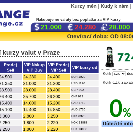
Kurzy měn
|
Kudy k nám
|
Nakupujeme valuty
bez poplatku
za VIP kurzy
21.000
24.280
28.000
Otevírací doba: OD 08
 kurzy valut v Praze
Prodej
VIP Nákup
VIP Prodej
VIP kurzy od
Sell
VIP Buy
VIP Sell
Kolik
dos
24.500
24.280
24.400
EUR 1029
Kolik CZK zapla
21.350
21.000
21.200
USD 1190
28.500
28.000
28.400
GBP 892
26.400
25.700
26.200
CHF 972
15.400
14.600
15.200
CAD 1712
15.100
14.400
14.850
AUD 1736
3.300
2.800
3.250
DKK 8928
2.250
1.800
2.220
NOK 13888
Důležité inf
2.250
1.800
2.220
SEK 13888