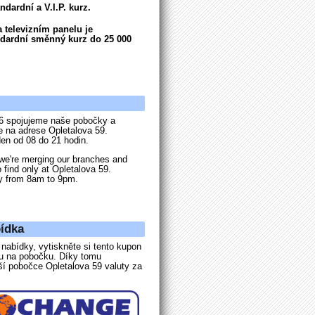
dardní a V.I.P. kurz.
 televizním panelu je
dardní směnný kurz do 25 000
6 spojujeme naše pobočky a
e na adrese Opletalova 59.
en od 08 do 21 hodin.
we're merging our branches and
o find only at Opletalova 59.
y from 8am to 9pm.
ídka
nabídky, vytiskněte si tento kupon
ou na pobočku. Díky tomu
ší pobočce Opletalova 59 valuty za