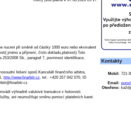
e nuceni při směně od částky 1000 euro nebo ekvivalent
ti( jméno a příjmení, číslo dokladu,platnost).Toto
 253/2008 Sb., paragraf 7, povinnost identifikace,
Kontakty
osoudní řešení sporů Kanceláři finančního arbitra,
Mobil:
721-3
1,
http://www.finarbitr.cz
, tel.: +420 257 042 070, ID
bitr@finarbitr.cz.
Email:
euroc
Otevřeno:
každý 
vádí výhradně valutové transakce v hotovosti.
lužby, ani neumožňuje směnu pomocí platebních karet.