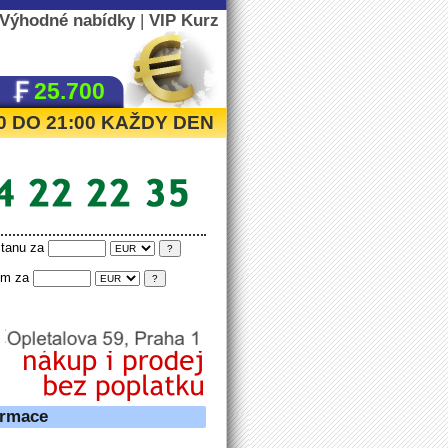
Výhodné nabídky
|
VIP Kurz
25.700
:00 DO 21:00 KAŽDY DEN
tanu za
tím za
ormace