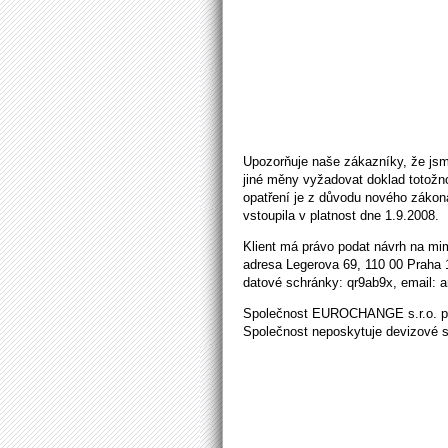
Upozorňuje naše zákazníky, že jsm
jiné měny vyžadovat doklad totožnos
opatření je z důvodu nového zákona
vstoupila v platnost dne 1.9.2008.
Klient má právo podat návrh na mim
adresa Legerova 69, 110 00 Praha 
datové schránky: qr9ab9x, email: ar
Společnost EUROCHANGE s.r.o. pro
Společnost neposkytuje devizové s